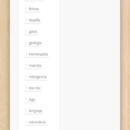
felinos
filosofía
gatos
geologia
Homeopatía
insectos
inteligencia
Kon tiki
lago
lenguaje
naturaleza