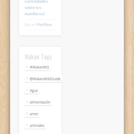
curiosidades
sobre los
mamíferos?
lala
en
Pirófitos
Wakan Tags
#WakanWG
@WakanWildGuide
Agua
alimentación
amor
animales