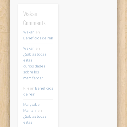
Wakan
Comments
Wakan
en
Beneficios de reir
Wakan
en
¿Sabías todas
estas
curiosidades
sobre los
mamíferos?
Riki
en
Beneficios
de reir
Marysabel
Mamani
en
¿Sabías todas
estas