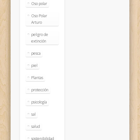
Oso polar
Oso Polar
Arturo
peligro de
extinción
pesca
piel
Plantas
protección
psicología
sal
salud
sostenibilidad