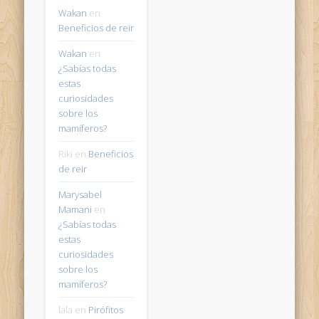
Wakan
en
Beneficios de reir
Wakan
en
¿Sabías todas
estas
curiosidades
sobre los
mamíferos?
Riki
en
Beneficios
de reir
Marysabel
Mamani
en
¿Sabías todas
estas
curiosidades
sobre los
mamíferos?
lala
en
Pirófitos