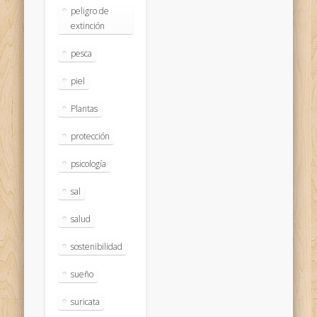
peligro de
extinción
pesca
piel
Plantas
protección
psicología
sal
salud
sostenibilidad
sueño
suricata