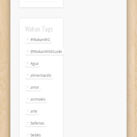
Wakan Tags
#WakanWG
@WakanWildGuide
Agua
alimentación
amor
animales
arte
ballenas
bebés