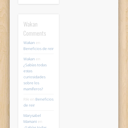
Wakan
Comments
Wakan
en
Beneficios de reir
Wakan
en
¿Sabías todas
estas
curiosidades
sobre los
mamíferos?
Riki
en
Beneficios
de reir
Marysabel
Mamani
en
¿Sabías todas