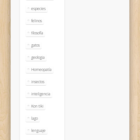
especies
felinos
filosofía
gatos
geologia
Homeopatía
insectos
inteligencia
Kon tiki
lago
lenguaje