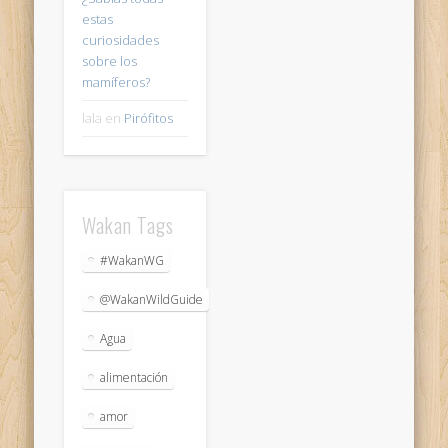
estas
curiosidades
sobre los
mamíferos?
lala
en
Pirófitos
Wakan Tags
#WakanWG
@WakanWildGuide
Agua
alimentación
amor