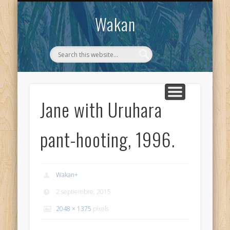
CONTACTO
WAKAN
Wakan
Jane with Uruhara
pant-hooting, 1996.
Wakan
+
2 septiembre, 2015
2048 × 1375
pixels