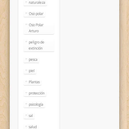
naturaleza
Oso polar
Oso Polar
Arturo
peligro de
extinción
pesca
piel
Plantas
protección
psicología
sal
salud