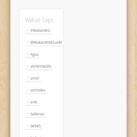
Wakan Tags
#WakanWG
@WakanWildGuide
Agua
alimentación
amor
animales
arte
ballenas
bebés