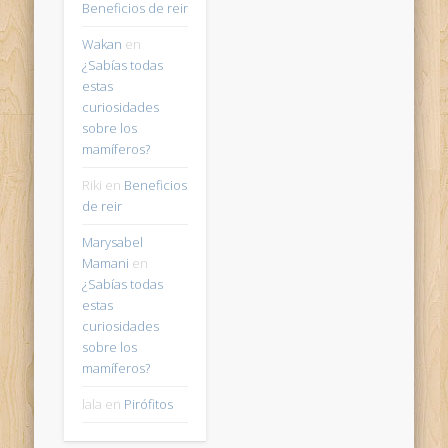
Beneficios de reir
Wakan
en
¿Sabías todas
estas
curiosidades
sobre los
mamíferos?
Riki
en
Beneficios
de reir
Marysabel
Mamani
en
¿Sabías todas
estas
curiosidades
sobre los
mamíferos?
lala
en
Pirófitos