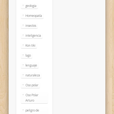
geologia
Homeopatía
insectos
inteligencia
Kon tiki
lago
lenguaje
naturaleza
Oso polar
Oso Polar
Arturo
peligro de