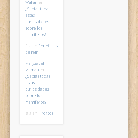
Wakan
en
¿Sabías todas
estas
curiosidades
sobre los
mamíferos?
Riki
en
Beneficios
de reir
Marysabel
Mamani
en
¿Sabías todas
estas
curiosidades
sobre los
mamíferos?
lala
en
Pirófitos