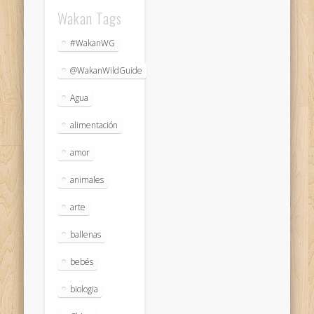
Wakan Tags
#WakanWG
@WakanWildGuide
Agua
alimentación
amor
animales
arte
ballenas
bebés
biologia