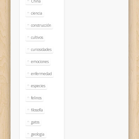
China
ciencia
construcción
cultivos
curiosidades
emociones
enfermedad
especies
felinos
filosofía
gatos
geologia