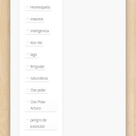
Homeopatía
insectos
inteligencia
Kon tiki
lago
lenguaje
naturaleza
Oso polar
Oso Polar
Arturo
peligro de
extinción