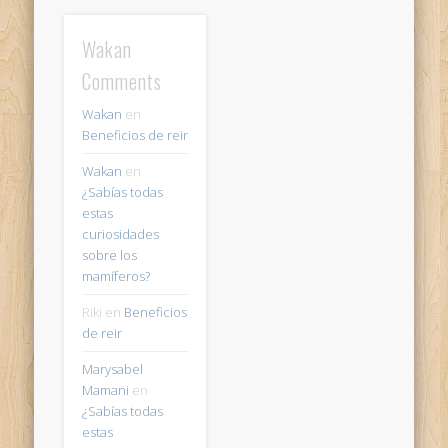
Wakan
Comments
Wakan
en
Beneficios de reir
Wakan
en
¿Sabías todas
estas
curiosidades
sobre los
mamíferos?
Riki
en
Beneficios
de reir
Marysabel
Mamani
en
¿Sabías todas
estas