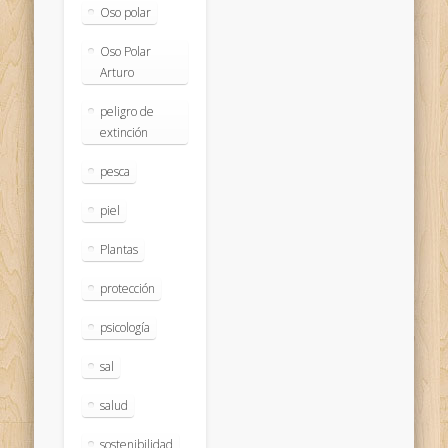
Oso polar
Oso Polar
Arturo
peligro de
extinción
pesca
piel
Plantas
protección
psicología
sal
salud
sostenibilidad