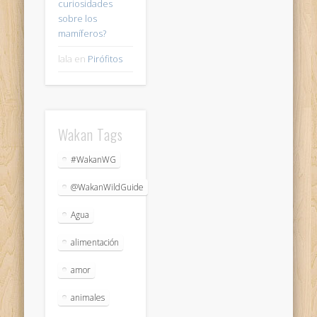
curiosidades
sobre los
mamíferos?
lala
en
Pirófitos
Wakan Tags
#WakanWG
@WakanWildGuide
Agua
alimentación
amor
animales