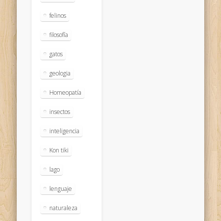
felinos
filosofía
gatos
geologia
Homeopatía
insectos
inteligencia
Kon tiki
lago
lenguaje
naturaleza