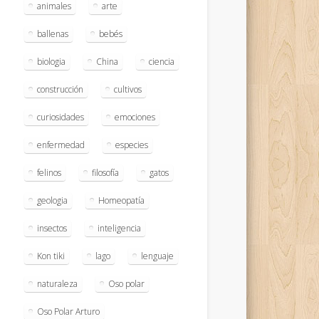
animales
arte
ballenas
bebés
biologia
China
ciencia
construcción
cultivos
curiosidades
emociones
enfermedad
especies
felinos
filosofía
gatos
geologia
Homeopatía
insectos
inteligencia
Kon tiki
lago
lenguaje
naturaleza
Oso polar
Oso Polar Arturo