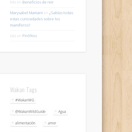
Riki
en
Beneficios de reir
Marysabel Mamani
en
¿Sabías todas
estas curiosidades sobre los
mamíferos?
lala
en
Pirófitos
Wakan Tags
#WakanWG
@WakanWildGuide
Agua
alimentación
amor