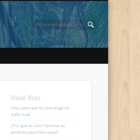
Wakan News
5 tips para que tu casa tenga un
estilo rural
¿Por qué el color Pantone es
perfecto para fotocopias?