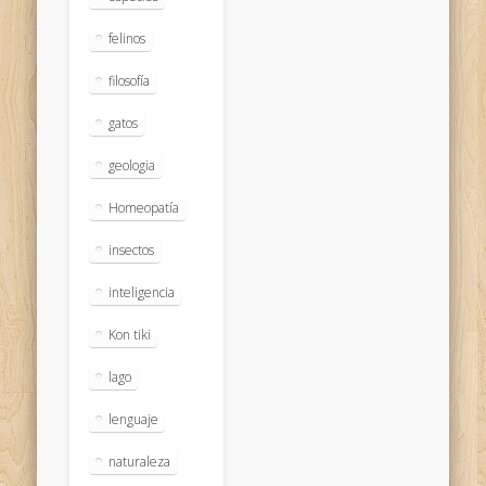
felinos
filosofía
gatos
geologia
Homeopatía
insectos
inteligencia
Kon tiki
lago
lenguaje
naturaleza