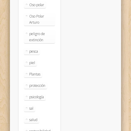
Oso polar
Oso Polar
Arturo
peligro de
extinción
pesca
piel
Plantas
protección
psicología
sal
salud