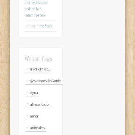
curiosidades
sobre los
mamíferos?
lala
en
Pirófitos
Wakan Tags
#WakanWG
@WakanWildGuide
Agua
alimentación
amor
animales