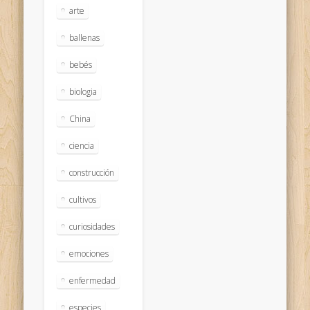
arte
ballenas
bebés
biologia
China
ciencia
construcción
cultivos
curiosidades
emociones
enfermedad
especies