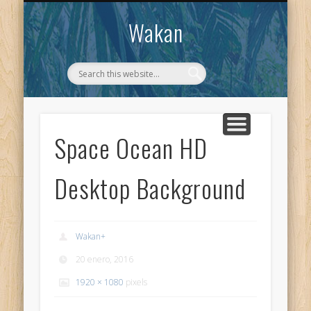
CONTACTO
WAKAN
Wakan
Space Ocean HD
Desktop Background
Wakan
+
20 enero, 2016
1920 × 1080
pixels