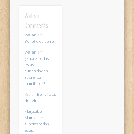
Wakan
Comments
Wakan
en
Beneficios de reir
Wakan
en
¿Sabías todas
estas
curiosidades
sobre los
mamíferos?
Riki
en
Beneficios
de reir
Marysabel
Mamani
en
¿Sabías todas
estas