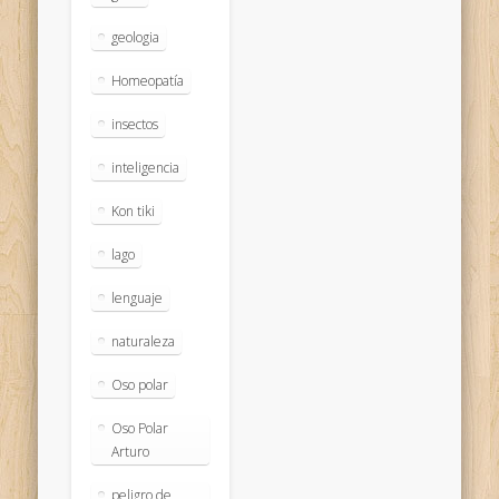
geologia
Homeopatía
insectos
inteligencia
Kon tiki
lago
lenguaje
naturaleza
Oso polar
Oso Polar
Arturo
peligro de