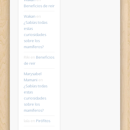
Beneficios de reir
Wakan
en
¿Sabías todas
estas
curiosidades
sobre los
mamíferos?
Riki
en
Beneficios
de reir
Marysabel
Mamani
en
¿Sabías todas
estas
curiosidades
sobre los
mamíferos?
lala
en
Pirófitos