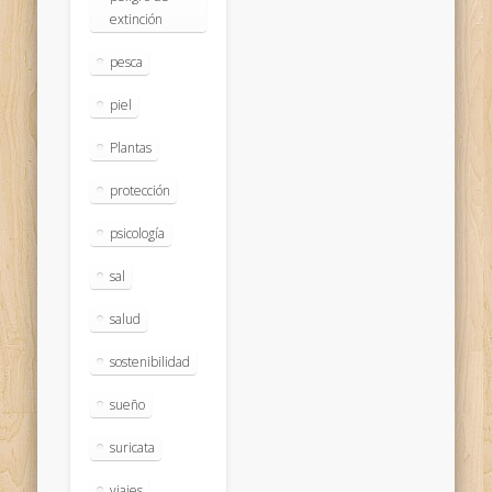
extinción
pesca
piel
Plantas
protección
psicología
sal
salud
sostenibilidad
sueño
suricata
viajes