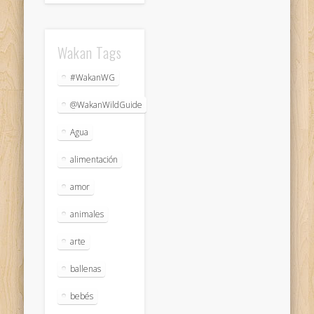
Wakan Tags
#WakanWG
@WakanWildGuide
Agua
alimentación
amor
animales
arte
ballenas
bebés