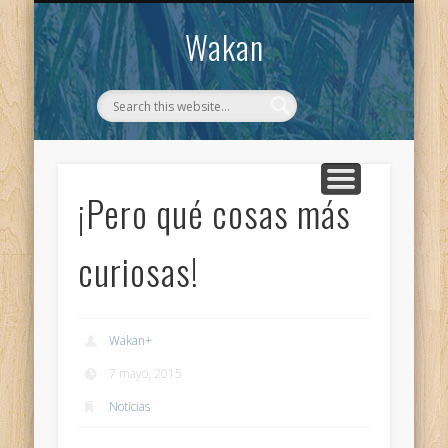
CONTACTO
WAKAN
Wakan
¡Pero qué cosas más
curiosas!
Wakan
+
7 mayo, 2015
Noticias